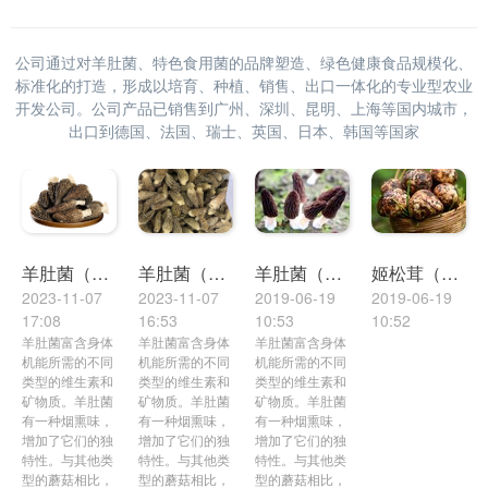
公司通过对羊肚菌、特色食用菌的品牌塑造、绿色健康食品规模化、
标准化的打造，形成以培育、种植、销售、出口一体化的专业型农业
开发公司。公司产品已销售到广州、深圳、昆明、上海等国内城市，
出口到德国、法国、瑞士、英国、日本、韩国等国家
羊肚菌（鲜品）
姬松茸（鲜品）
羊肚菌（干品）
羊肚菌（冻品）
2019-06-19
2019-06-19
2023-11-07
2023-11-07
10:53
10:52
17:08
16:53
羊肚菌富含身体
羊肚菌富含身体
羊肚菌富含身体
机能所需的不同
机能所需的不同
机能所需的不同
类型的维生素和
类型的维生素和
类型的维生素和
矿物质。羊肚菌
矿物质。羊肚菌
矿物质。羊肚菌
有一种烟熏味，
有一种烟熏味，
有一种烟熏味，
增加了它们的独
增加了它们的独
增加了它们的独
特性。与其他类
特性。与其他类
特性。与其他类
型的蘑菇相比，
型的蘑菇相比，
型的蘑菇相比，