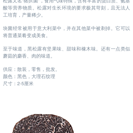
松露又名“猪拱菌”，食用气味特殊，含有丰富的
蛋白质
、
氨基
酸
等
营养物质
。松露对生长环境的要求极其苛刻，且无法人
工培育，产量稀少。
块菌经常被用于意大利菜中，并在其他菜中被剃掉。它可以
将普通菜肴变成美食。
至于味道，黑松露有坚果味、甜味和橡木味。还有一点类似
蘑菇的麝香、肉的味道。
供应：散装，零售，批发。
颜色：黑色，大理石纹理
尺寸：2-5厘米